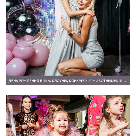
ДЕНЬ РОЖДЕНИЯ ВИКА. КЛОУНЫ, КОНКУРСЫ С ЖИВОТНЫМИ, ШИКАРНЫЙ ТОРТ