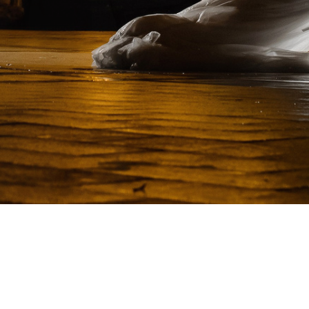
Фотограф Игорь Кирсанов
Сайт от
wfolio