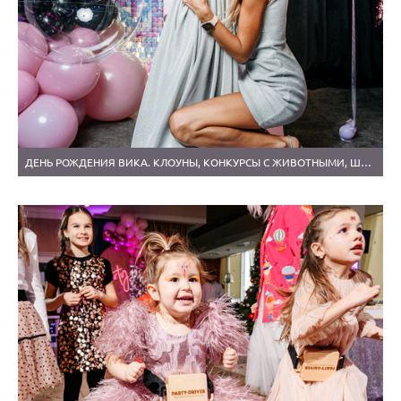
ДЕНЬ РОЖДЕНИЯ ВИКА. КЛОУНЫ, КОНКУРСЫ С ЖИВОТНЫМИ, ШИКАРНЫЙ ТОРТ