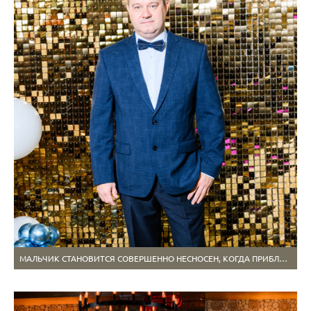
МАЛЬЧИК СТАНОВИТСЯ СОВЕРШЕННО НЕСНОСЕН, КОГДА ПРИБЛИЖАЕТСЯ К 50ТИ ГОДАМ