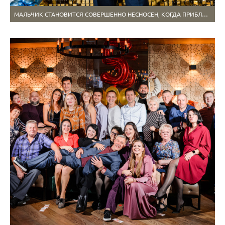
МАЛЬЧИК СТАНОВИТСЯ СОВЕРШЕННО НЕСНОСЕН, КОГДА ПРИБЛИЖАЕТСЯ К 50ТИ ГОДАМ