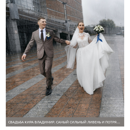
СВАДЬБА КИРА ВЛАДИМИР. САМЫЙ СИЛЬНЫЙ ЛИВЕНЬ И ПОТРЯСАЮЩИЙ ЗАКАТ